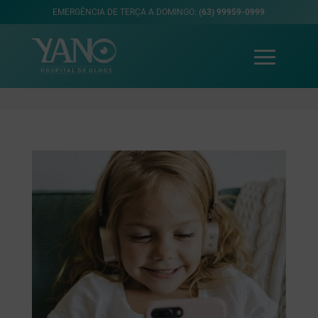
EMERGÊNCIA DE TERÇA A DOMINGO:
(63) 99959-0999