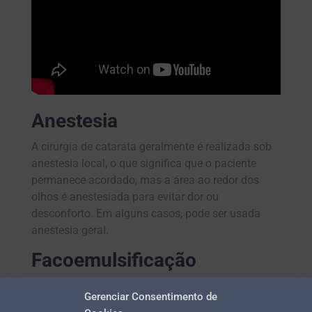
Anestesia
A cirurgia de catarata geralmente é realizada sob
anestesia local, o que significa que o paciente
permanece acordado, mas a área ao redor dos
olhos é anestesiada para evitar dor ou
desconforto. Em alguns casos, pode ser usada
anestesia geral.
Facoemulsificação
É o método mais comum para remover a catarata.
Gerenciar Consentimento de
Um pequeno corte é feito na córnea, e uma sonda