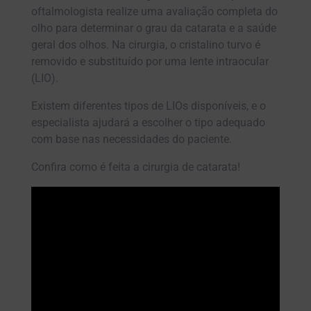
oftalmologista realize uma avaliação completa do
olho para determinar o grau da catarata e a saúde
geral dos olhos. Na cirurgia, o cristalino turvo é
removido e substituído por uma lente intraocular
(LIO).
Existem diferentes tipos de LIOs disponíveis, e o
especialista ajudará a escolher o tipo adequado
com base nas necessidades do paciente.
Confira como é feita a cirurgia de catarata!