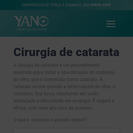
EMERGÊNCIA DE TERÇA A DOMINGO:
(63) 99959-0999
Cirurgia de catarata
A cirurgia de catarata é um procedimento
realizado para tratar a opacificação do cristalino
do olho, que é conhecida como catarata. A
catarata ocorre quando a lente natural do olho, o
cristalino, fica turva, resultando em visão
embaçada e dificuldade em enxergar. É segura e
eficaz, com uma alta taxa de sucesso.
O que é catarata e quando operar?