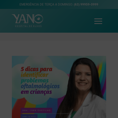
EMERGÊNCIA DE TERÇA A DOMINGO:
(63) 99959-0999