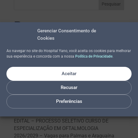
Pesquisar
Posts recentes
Gerenciar Consentimento de
Cookies
RESULTADO FINAL: Processo Seletivo Curso de
Ao navegar no site do Hospital Yano, você aceita os cookies para melhorar
Especialização em Oftalmologia 2026/2029
sua experiência e concorda com a nossa
Política de Privacidade
.
DIVULGAÇÃO DO GABARITO: Processo Seletivo
Curso de Especialização em
Aceitar
Oftalmologia 2026/2029
Recusar
INSCRIÇÕES HOMOLOGADAS: Processo Seletivo
Curso de Especialização em
Preferências
Oftalmologia 2026/2029 – Vagas para Palmas e
Araguaína
EDITAL – PROCESSO SELETIVO CURSO DE
ESPECIALIZAÇÃO EM OFTALMOLOGIA
2026/2029 – Vagas para Palmas e Araguaína