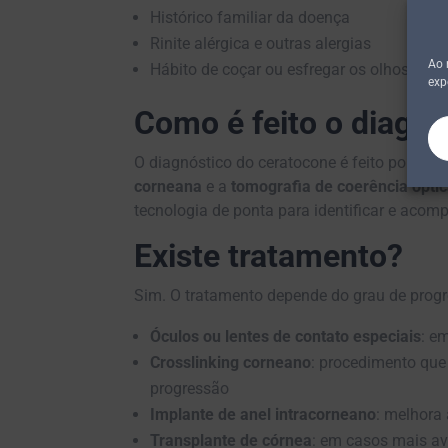
Histórico familiar da doença
Rinite alérgica e outras alergias
Ao 
Hábito de coçar ou esfregar os olhos con
exp
Como é feito o diagnó
O diagnóstico do ceratocone é feito por mei
corneana
e a
tomografia de coerência ópti
tecnologia de ponta para identificar e acomp
Existe tratamento?
Sim. O tratamento depende do grau de prog
Óculos ou lentes de contato especiais
: e
Crosslinking corneano
: procedimento que 
progressão
Implante de anel intracorneano
: melhora
Transplante de córnea
: em casos mais a