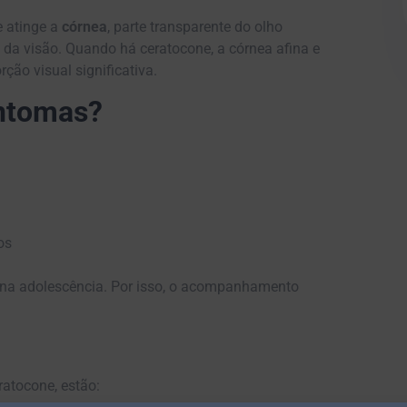
 atinge a
córnea
, parte transparente do olho
 da visão. Quando há ceratocone, a córnea afina e
ção visual significativa.
intomas?
os
 na adolescência. Por isso, o acompanhamento
eratocone, estão: