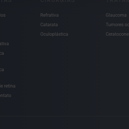
TAS
CIRURGIAS
TRATA
los
Refrativa
Glaucoma
Catarata
Tumores oc
Oculoplástica
Ceratocone
ativa
ca
ca
e retina
ontato