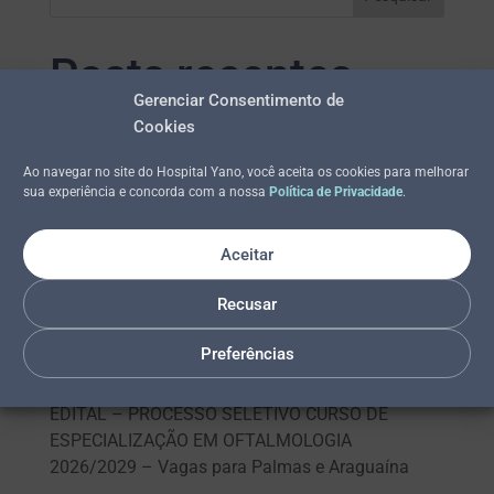
Posts recentes
Gerenciar Consentimento de
Cookies
RESULTADO FINAL: Processo Seletivo Curso de
Especialização em Oftalmologia 2026/2029
Ao navegar no site do Hospital Yano, você aceita os cookies para melhorar
sua experiência e concorda com a nossa
Política de Privacidade
.
DIVULGAÇÃO DO GABARITO: Processo Seletivo
Curso de Especialização em
Aceitar
Oftalmologia 2026/2029
INSCRIÇÕES HOMOLOGADAS: Processo Seletivo
Recusar
Curso de Especialização em
Oftalmologia 2026/2029 – Vagas para Palmas e
Preferências
Araguaína
EDITAL – PROCESSO SELETIVO CURSO DE
ESPECIALIZAÇÃO EM OFTALMOLOGIA
2026/2029 – Vagas para Palmas e Araguaína