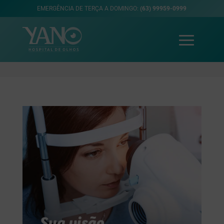
EMERGÊNCIA DE TERÇA A DOMINGO:
(63) 99959-0999