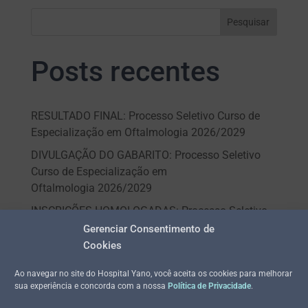
Pesquisar
Posts recentes
RESULTADO FINAL: Processo Seletivo Curso de
Especialização em Oftalmologia 2026/2029
DIVULGAÇÃO DO GABARITO: Processo Seletivo
Curso de Especialização em
Oftalmologia 2026/2029
INSCRIÇÕES HOMOLOGADAS: Processo Seletivo
Curso de Especialização em
Gerenciar Consentimento de
Oftalmologia 2026/2029 – Vagas para Palmas e
Cookies
Araguaína
Ao navegar no site do Hospital Yano, você aceita os cookies para melhorar
EDITAL – PROCESSO SELETIVO CURSO DE
sua experiência e concorda com a nossa
Política de Privacidade
.
ESPECIALIZAÇÃO EM OFTALMOLOGIA