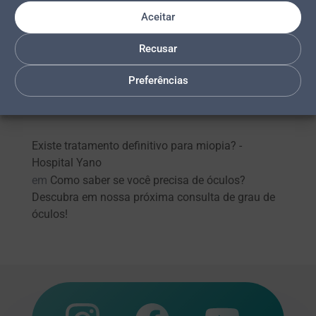
2026/2029 – Vagas para Palmas e Araguaína
Aceitar
ERRATA – RESULTADO FINAL: Processo Seletivo
2026/2029
Recusar
Preferências
Comentários
Existe tratamento definitivo para miopia? -
Hospital Yano
em
Como saber se você precisa de óculos?
Descubra em nossa próxima consulta de grau de
óculos!