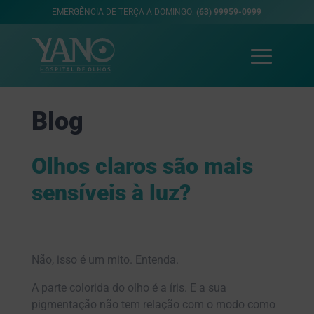
EMERGÊNCIA DE TERÇA A DOMINGO:
(63) 99959-0999
Blog
Olhos claros são mais
sensíveis à luz?
Não, isso é um mito. Entenda.
A parte colorida do olho é a íris. E a sua
pigmentação não tem relação com o modo como