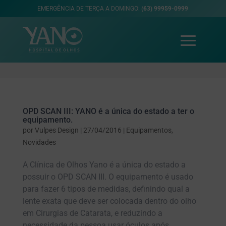
EMERGÊNCIA DE TERÇA A DOMINGO:
(63) 99959-0999
OPD SCAN III: YANO é a única do estado a ter o
equipamento.
por
Vulpes Design
|
27/04/2016
|
Equipamentos
,
Novidades
A Clínica de Olhos Yano é a única do estado a
possuir o OPD SCAN III. O equipamento é usado
para fazer 6 tipos de medidas, definindo qual a
lente exata que deve ser colocada dentro do olho
em Cirurgias de Catarata, e reduzindo a
necessidade da pessoa usar óculos após...