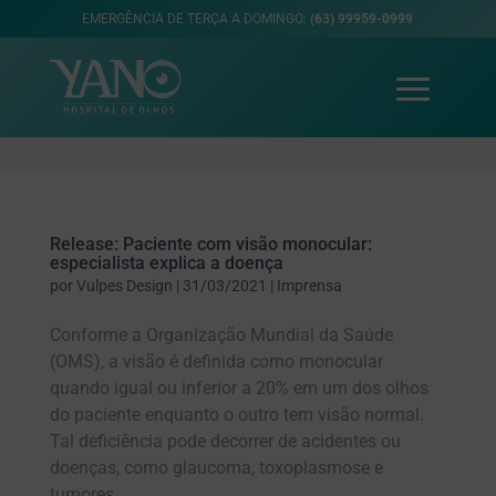
EMERGÊNCIA DE TERÇA A DOMINGO:
(63) 99959-0999
Release: Paciente com visão monocular:
especialista explica a doença
por
Vulpes Design
|
31/03/2021
|
Imprensa
Conforme a Organização Mundial da Saúde
(OMS), a visão é definida como monocular
quando igual ou inferior a 20% em um dos olhos
do paciente enquanto o outro tem visão normal.
Tal deficiência pode decorrer de acidentes ou
doenças, como glaucoma, toxoplasmose e
tumores....