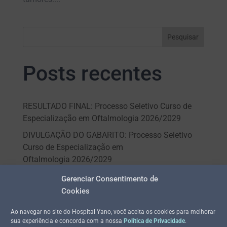
Pesquisar
Posts recentes
RESULTADO FINAL: Processo Seletivo Curso de
Especialização em Oftalmologia 2026/2029
DIVULGAÇÃO DO GABARITO: Processo Seletivo
Curso de Especialização em
Oftalmologia 2026/2029
INSCRIÇÕES HOMOLOGADAS: Processo Seletivo
Gerenciar Consentimento de
Curso de Especialização em
Cookies
Oftalmologia 2026/2029 – Vagas para Palmas e
Araguaína
Ao navegar no site do Hospital Yano, você aceita os cookies para melhorar
sua experiência e concorda com a nossa
Política de Privacidade
.