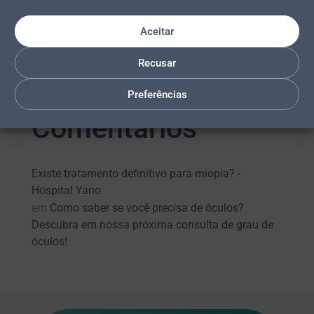
EDITAL – PROCESSO SELETIVO CURSO DE
ESPECIALIZAÇÃO EM OFTALMOLOGIA
Aceitar
2026/2029 – Vagas para Palmas e Araguaína
ERRATA – RESULTADO FINAL: Processo Seletivo
Recusar
2026/2029
Preferências
Comentários
Existe tratamento definitivo para miopia? -
Hospital Yano
em
Como saber se você precisa de óculos?
Descubra em nossa próxima consulta de grau de
óculos!