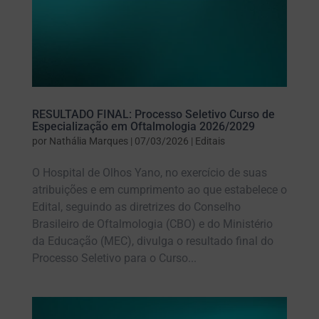
RESULTADO FINAL: Processo Seletivo Curso de
Especialização em Oftalmologia 2026/2029
por
Nathália Marques
|
07/03/2026
|
Editais
O Hospital de Olhos Yano, no exercício de suas
atribuições e em cumprimento ao que estabelece o
Edital, seguindo as diretrizes do Conselho
Brasileiro de Oftalmologia (CBO) e do Ministério
da Educação (MEC), divulga o resultado final do
Processo Seletivo para o Curso...