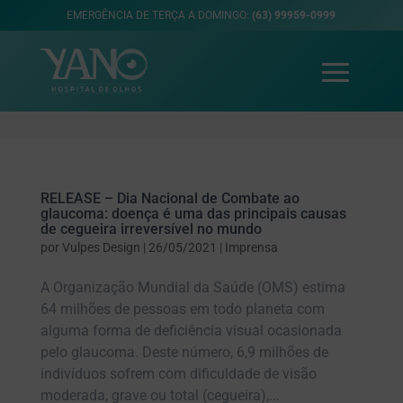
EMERGÊNCIA DE TERÇA A DOMINGO:
(63) 99959-0999
RELEASE – Dia Nacional de Combate ao
glaucoma: doença é uma das principais causas
de cegueira irreversível no mundo
por
Vulpes Design
|
26/05/2021
|
Imprensa
A Organização Mundial da Saúde (OMS) estima
64 milhões de pessoas em todo planeta com
alguma forma de deficiência visual ocasionada
pelo glaucoma. Deste número, 6,9 milhões de
indivíduos sofrem com dificuldade de visão
moderada, grave ou total (cegueira),...