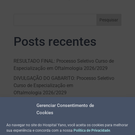
Pesquisar
Posts recentes
RESULTADO FINAL: Processo Seletivo Curso de
Especialização em Oftalmologia 2026/2029
DIVULGAÇÃO DO GABARITO: Processo Seletivo
Curso de Especialização em
Oftalmologia 2026/2029
INSCRIÇÕES HOMOLOGADAS: Processo Seletivo
Gerenciar Consentimento de
Curso de Especialização em
Cookies
Oftalmologia 2026/2029 – Vagas para Palmas e
Araguaína
Ao navegar no site do Hospital Yano, você aceita os cookies para melhorar
sua experiência e concorda com a nossa
Política de Privacidade
.
EDITAL – PROCESSO SELETIVO CURSO DE