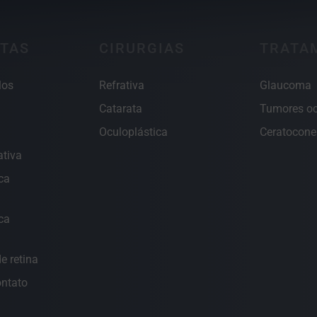
TAS
CIRURGIAS
TRATA
los
Refrativa
Glaucoma
Catarata
Tumores oc
Oculoplástica
Ceratocone
ativa
ca
ca
e retina
ontato