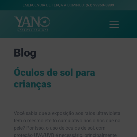
EMERGÊNCIA DE TERÇA A DOMINGO:
(63) 99959-0999
Blog
Óculos de sol para
crianças
Você sabia que a exposição aos raios ultravioleta
tem o mesmo efeito cumulativo nos olhos que na
pele? Por isso, o uso de óculos de sol, com
proteção UVA/UVB é necessário, principalmente