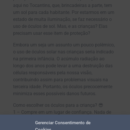
aqui no Tocantins, que, brincadeiras a parte, tem
um sol para cada habitante. Por estarmos em um
estado de muita iluminação, se faz necessário o
uso de óculos de sol. Mas, e as crianças? Elas
precisam usar esse item de proteção?
Embora um seja um assunto um pouco polêmico,
o uso de óculos solar nas crianças seria indicado
na primeira infância. O acúmulo radiação ao
longo dos anos pode levar a uma destruição das
células responsáveis pela nossa visão,
contribuindo assim para problemas visuais na
terceira idade. Portanto, os óculos precocemente
minimiza esses possíveis danos futuros.
Como escolher os óculos para a criança? 😎
1 – Compre em um lugar de confiança. Nada de
camelódromos. Óculos de má qualidade podem
Gerenciar Consentimento de
distorcer as imagens e a luminosidade,
Cookies