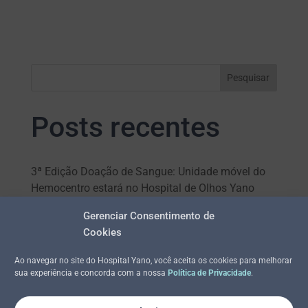
Pesquisar
Posts recentes
3ª Edição Doação de Sangue: Unidade móvel do
Hemocentro estará no Hospital de Olhos Yano
5 dicas para identificar problemas oftalmológicos
Gerenciar Consentimento de
em crianças
Cookies
5ª campanha de doação de sangue acontece em
Ao navegar no site do Hospital Yano, você aceita os cookies para melhorar
Palmas, Araguaína e
sua experiência e concorda com a nossa
Política de Privacidade
.
Gurupi nesta sexta-feira, 3
A Hipertensão Arterial afeta também os Olhos.