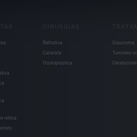
TAS
CIRURGIAS
TRATA
los
Refrativa
Glaucoma
Catarata
Tumores oc
Oculoplástica
Ceratocone
ativa
ca
ca
e retina
ontato