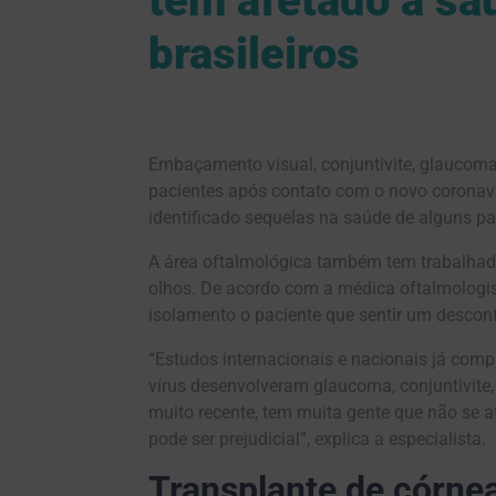
tem afetado a sa
brasileiros
Embaçamento visual, conjuntivite, glaucoma
pacientes após contato com o novo coronaví
identificado sequelas na saúde de alguns pa
A área oftalmológica também tem trabalhad
olhos. De acordo com a médica oftalmologis
isolamento o paciente que sentir um desconf
“Estudos internacionais e nacionais já co
vírus desenvolveram glaucoma, conjuntivite,
muito recente, tem muita gente que não se a
pode ser prejudicial”, explica a especialista.
Transplante de córne