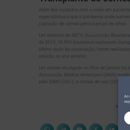
Além dos cuidados com a visão em paciente
especialistas é que a pandemia pode aument
captação de córnea pelos bancos de olhos.
Um relatório da ABTO (Associação Brasileir
de 2019, 10.995 brasileiros realizaram tran
último dado da associação, foram realizada
relação ao ano anterior.
Um estudo divulgado no final de janeiro na
Associação Médica Americana (AMA) mostr
pelo SARS-CoV-2, a córnea de seis (55%) ap
N
Ao 
exp
Veiculaç