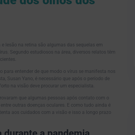
úde dos olhos dos
 e lesão na retina são algumas das sequelas em
rus. Segundo estudiosos na área, diversos relatos têm
cientes.
o para entender de que modo o vírus se manifesta nos
ta, Susan Yano, é necessário que após o período de
orto na visão deve procurar um especialista.
mprovaram que algumas pessoas após contato com o
 entre outras doenças oculares. E como tudo ainda é
tenta aos cuidados com a visão e isso a longo prazo
a durante a pandemia