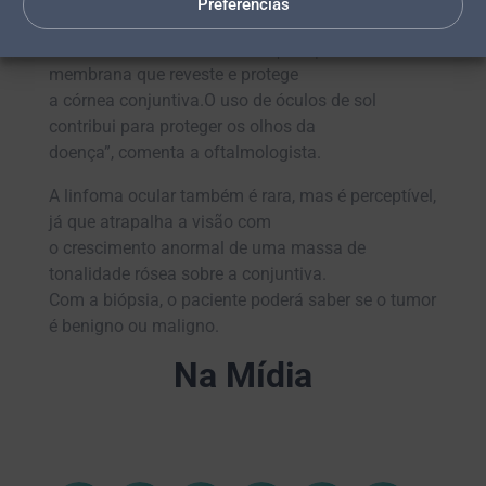
Preferências
de pele – pode atingir tanto a
parte interna do globo ocular (úvea) quanto a
membrana que reveste e protege
a córnea conjuntiva.O uso de óculos de sol
contribui para proteger os olhos da
doença”, comenta a oftalmologista.
A linfoma ocular também é rara, mas é perceptível,
já que atrapalha a visão com
o crescimento anormal de uma massa de
tonalidade rósea sobre a conjuntiva.
Com a biópsia, o paciente poderá saber se o tumor
é benigno ou maligno.
Na Mídia